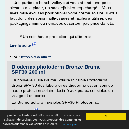
Une partie de beach-volley qui vous attend, une petite
sieste sur la plage, un sac déjà bien trop chargé... Vous
avez mille excuses pour oublier votre crème solaire. Il vous
faut donc des soins multi-usages et faciles à utiliser, des
packagings mini ou nomades et surtout pas prise de tête.
* Un soin haute protection qui allie trois...
Lire la suite
Site :
http://www.elle.fr
Bioderma photoderm Bronze Brume
SPF30 200 ml
La nouvelle Huile Brume Solaire Invisible Photoderm
Bronz SPF 30 des laboratoires Bioderma est un soin de
haute protection solaire destiné aux peaux sensibles du
visage et du corps.
La Brume Solaire Invisibles SPF30 Photoderm...
Lire la suite
En poursuivant votre navigation sur ce site, vous acceptez
X
l'utilisation de cookies pour vous proposer des contenus et
Site :
https://www.pharmaciepolygone.com
services adaptés à vos centres d'intérêts.
En savoir plus