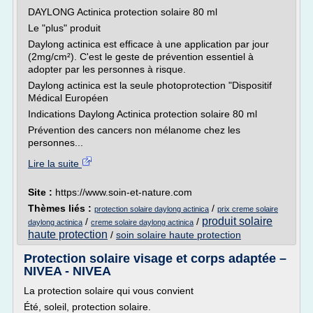
DAYLONG Actinica protection solaire 80 ml
Le "plus" produit
Daylong actinica est efficace à une application par jour
(2mg/cm²). C'est le geste de prévention essentiel à
adopter par les personnes à risque.
Daylong actinica est la seule photoprotection "Dispositif
Médical Européen
Indications Daylong Actinica protection solaire 80 ml
Prévention des cancers non mélanome chez les
personnes...
Lire la suite
Site :
https://www.soin-et-nature.com
Thèmes liés :
/
protection solaire daylong actinica
prix creme solaire
produit solaire
/
/
daylong actinica
creme solaire daylong actinica
haute protection
/
soin solaire haute protection
Protection solaire visage et corps adaptée –
NIVEA - NIVEA
La protection solaire qui vous convient
Été, soleil, protection solaire.