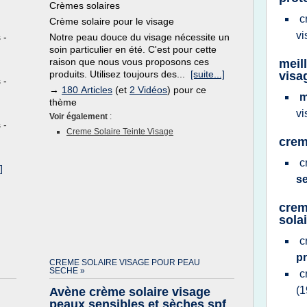
Crèmes solaires
c
Crème solaire pour le visage
v
 -
Notre peau douce du visage nécessite un
soin particulier en été. C'est pour cette
raison que nous vous proposons ces
meil
produits. Utilisez toujours des...
[suite...]
visa
 -
→
180 Articles
(et
2 Vidéos
) pour ce
m
thème
v
Voir également
:
 -
Creme Solaire Teinte Visage
crem
c
]
s
crem
sola
c
p
CREME SOLAIRE VISAGE POUR PEAU
SECHE »
c
(1
Avène crème solaire visage
peaux sensibles et sèches spf