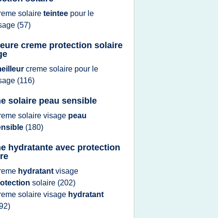
reme solaire
teintee
pour le
isage
(57)
leure creme protection solaire
ge
eilleur
creme solaire
pour le
isage
(116)
e solaire peau sensible
reme solaire visage
peau
ensible
(180)
e hydratante avec protection
ire
reme
hydratant
visage
rotection
solaire
(202)
reme solaire visage
hydratant
92)