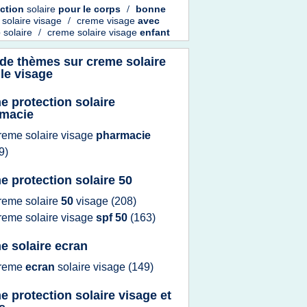
ection
solaire
pour le
corps
/
bonne
solaire visage
/
creme visage
avec
e
solaire
/
creme solaire visage
enfant
 de thèmes sur
creme solaire
le visage
e protection solaire
macie
reme solaire visage
pharmacie
9)
e protection solaire 50
reme solaire
50
visage
(208)
reme solaire visage
spf 50
(163)
e solaire ecran
reme
ecran
solaire visage
(149)
e protection solaire visage et