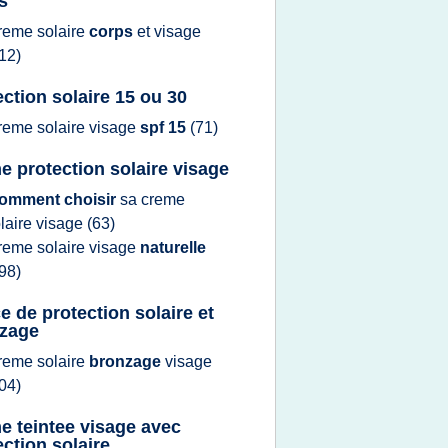
s
reme solaire
corps
et
visage
12)
ection solaire 15 ou 30
reme solaire visage
spf 15
(71)
e protection solaire visage
omment choisir
sa
creme
laire visage
(63)
reme solaire visage
naturelle
98)
ce de protection solaire et
zage
reme solaire
bronzage
visage
04)
e teintee visage avec
ection solaire