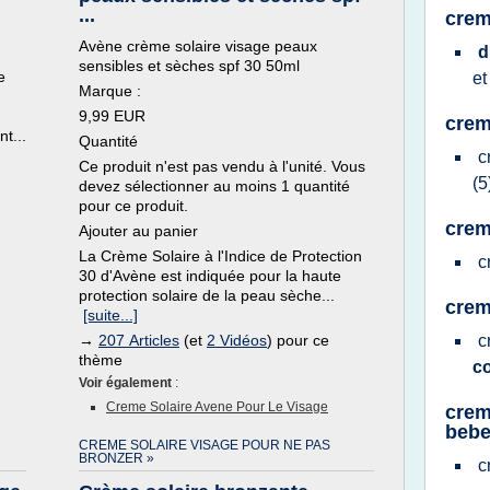
...
crem
Avène crème solaire visage peaux
d
sensibles et sèches spf 30 50ml
e
e
Marque :
9,99 EUR
crem
nt...
Quantité
c
Ce produit n'est pas vendu à l'unité. Vous
(5
devez sélectionner au moins 1 quantité
pour ce produit.
crem
Ajouter au panier
La Crème Solaire à l'Indice de Protection
c
30 d'Avène est indiquée pour la haute
protection solaire de la peau sèche...
crem
[suite...]
→
207 Articles
(et
2 Vidéos
) pour ce
c
thème
c
Voir également
:
Creme Solaire Avene Pour Le Visage
crem
beb
CREME SOLAIRE VISAGE POUR NE PAS
BRONZER »
c