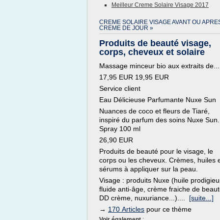
Meilleur Creme Solaire Visage 2017
CREME SOLAIRE VISAGE AVANT OU APRE
CREME DE JOUR »
Produits de beauté visage,
corps, cheveux et solaire
Massage minceur bio aux extraits de...
17,95 EUR 19,95 EUR
Service client
Eau Délicieuse Parfumante Nuxe Sun
Nuances de coco et fleurs de Tiaré,
inspiré du parfum des soins Nuxe Sun.
Spray 100 ml
26,90 EUR
Produits de beauté pour le visage, le
corps ou les cheveux. Crèmes, huiles 
sérums à appliquer sur la peau.
Visage : produits Nuxe (huile prodigieu
fluide anti-âge, crème fraiche de beaut
DD crème, nuxuriance...)....
[suite...]
→
170 Articles
pour ce thème
Voir également
: