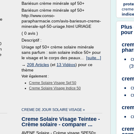
Bariésun crème minérale spf 50+
prot
creme 
Bariésun crème minérale spf 50+
indic
http://www.conso-
le
parapharmacie.com/avis-bariesun-creme-
minerale-spf-50-uriage.html URIAGE
Plus
pour 
( 0 avis )
Descriptif :
0
crem
Uriage spf 50+ crème solaire minérale
n
phar
sans parfum : soin solaire indice 50+ pour
e
le visage et le corps des peaux...
[suite...]
c
→
208 Articles
(et
13 Vidéos
) pour ce
(3
thème
Voir également
:
crem
Creme Solaire Visage Spf 50
c
Creme Solaire Visage Indice 50
c
crem
CREME DE JOUR SOLAIRE VISAGE »
c
Creme Solaire Visage Teintee -
Crème solaire - comparer ...
crem
AVENE Solaire - Crème visage SPF50+