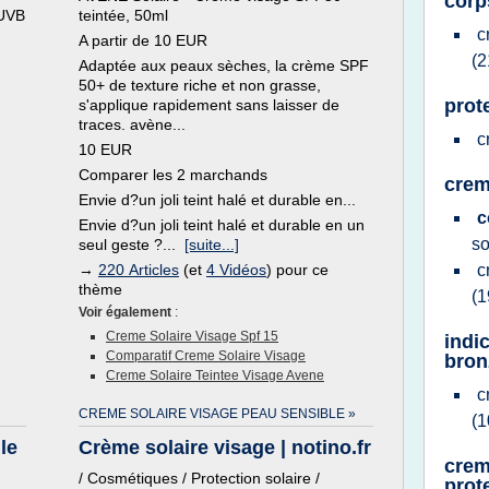
corp
/UVB
teintée, 50ml
c
A partir de 10 EUR
(2
Adaptée aux peaux sèches, la crème SPF
50+ de texture riche et non grasse,
prot
s'applique rapidement sans laisser de
traces. avène...
c
10 EUR
Comparer les 2 marchands
crem
Envie d?un joli teint halé et durable en...
c
Envie d?un joli teint halé et durable en un
so
seul geste ?...
[suite...]
→
220 Articles
(et
4 Vidéos
) pour ce
c
thème
(1
Voir également
:
Creme Solaire Visage Spf 15
indi
Comparatif Creme Solaire Visage
bron
Creme Solaire Teintee Visage Avene
c
CREME SOLAIRE VISAGE PEAU SENSIBLE »
(1
le
Crème solaire visage | notino.fr
crem
/ Cosmétiques / Protection solaire /
prot