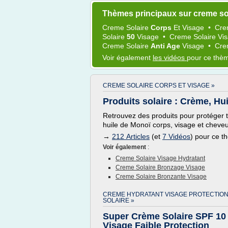
Thèmes principaux sur creme sol
Creme Solaire
Corps
Et
Visage
•
Cr
Solaire
50
Visage
•
Creme Solaire Vi
Creme Solaire
Anti Age
Visage
•
Cre
Voir également
les vidéos
pour ce thè
CREME SOLAIRE CORPS ET VISAGE »
Produits solaire : Crème, Hui
Retrouvez des produits pour protéger to
huile de Monoï corps, visage et cheve
→
212 Articles
(et
7 Vidéos
) pour ce 
Voir également
:
Creme Solaire Visage Hydratant
Creme Solaire Bronzage Visage
Creme Solaire Bronzante Visage
CREME HYDRATANT VISAGE PROTECTIO
SOLAIRE »
Super Crème Solaire SPF 10 
Visage Faible Protection