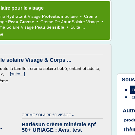
aire pour le visage
eme
Hydratant
Visage
Protection
Solaire
•
Creme
sage
Peau Grasse
•
Creme
De
Jour
Solaire Visage
•
me Solaire Visage
Peau Sensible
•
Suite ...
me
le solaire Visage & Corps ...
ute la famille : crème solaire bébé, enfant et adulte,
ux,...
[suite...]
Sous
thème
c
c
Autr
N
CREME SOLAIRE 50 VISAGE »
prod
Bariésun crème minérale spf
-
Thèm
50+ URIAGE : Avis, test