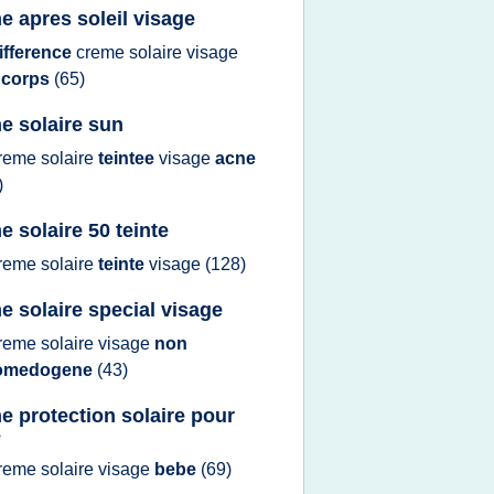
e apres soleil visage
ifference
creme solaire visage
t
corps
(65)
e solaire sun
reme solaire
teintee
visage
acne
)
e solaire 50 teinte
reme solaire
teinte
visage
(128)
e solaire special visage
reme solaire visage
non
omedogene
(43)
e protection solaire pour
e
reme solaire visage
bebe
(69)