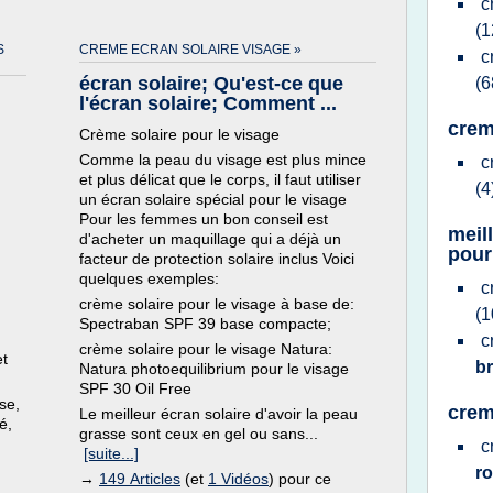
c
(1
S
CREME ECRAN SOLAIRE VISAGE »
c
écran solaire; Qu'est-ce que
(6
l'écran solaire; Comment ...
crem
Crème solaire pour le visage
Comme la peau du visage est plus mince
c
et plus délicat que le corps, il faut utiliser
(4
un écran solaire spécial pour le visage
Pour les femmes un bon conseil est
meil
d'acheter un maquillage qui a déjà un
pour
facteur de protection solaire inclus Voici
quelques exemples:
c
crème solaire pour le visage à base de:
(1
Spectraban SPF 39 base compacte;
c
crème solaire pour le visage Natura:
et
b
Natura photoequilibrium pour le visage
SPF 30 Oil Free
se,
crem
Le meilleur écran solaire d'avoir la peau
é,
grasse sont ceux en gel ou sans...
c
[suite...]
r
→
149 Articles
(et
1 Vidéos
) pour ce