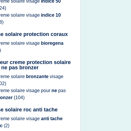
reme solaire visage
indice 50
24)
reme solaire visage
indice 10
8)
e solaire protection coraux
reme solaire visage
bioregena
)
leur creme protection solaire
 ne pas bronzer
reme solaire
bronzante
visage
02)
reme solaire visage
pour
ne
pas
ronzer
(104)
e solaire roc anti tache
reme solaire visage
anti tache
oc
(2)