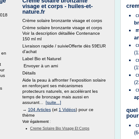
age
Crème solaire bronzante
crem
visage et corps - huiles-et-
nature.fr
2018
c
Crème solaire bronzante visage et corps
b
Crème solaire bronzante visage et corps
m
Voir la description détaillée Contenance
an
150 ml ml
c
Livraison rapide / suivieOfferte dès 59EUR
d'achat
(1
s en
Label Bio et Naturel
c
t
Envoyer à un ami
(1
our
Détails
c
ous
Aide la peau à affronter l'exposition solaire
(2
en renforçant ses mécanismes
es
c
protecteurs naturels, en accélérant les
temps de bronzage mais aussi en
a
assurant...
[suite...]
→
104 Articles
(et
1 Vidéos
) pour ce
quel
thème
pour
Voir également
:
c
Creme Solaire Bio Visage Et Corps
(6