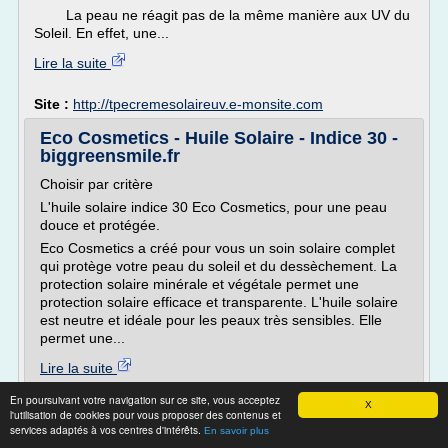
La peau ne réagit pas de la même manière aux UV du
Soleil. En effet, une...
Lire la suite
Site :
http://tpecremesolaireuv.e-monsite.com
Eco Cosmetics - Huile Solaire - Indice 30 -
biggreensmile.fr
Choisir par critère
L'huile solaire indice 30 Eco Cosmetics, pour une peau
douce et protégée.
Eco Cosmetics a créé pour vous un soin solaire complet
qui protège votre peau du soleil et du dessèchement. La
protection solaire minérale et végétale permet une
protection solaire efficace et transparente. L'huile solaire
est neutre et idéale pour les peaux très sensibles. Elle
permet une...
Lire la suite
En poursuivant votre navigation sur ce site, vous acceptez
X
Site :
https://www.biggreensmile.fr
l'utilisation de cookies pour vous proposer des contenus et
services adaptés à vos centres d'intérêts.
Thèmes liés :
huile solaire indice 30
/
protection solaire
En savoir plus