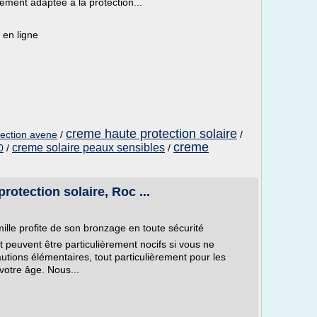
rement adaptée à la protection...
en ligne
creme haute protection solaire
tection avene
/
/
creme
creme solaire peaux sensibles
0
/
/
rotection solaire, Roc ...
mille profite de son bronzage en toute sécurité
t peuvent être particulièrement nocifs si vous ne
tions élémentaires, tout particulièrement pour les
votre âge. Nous...