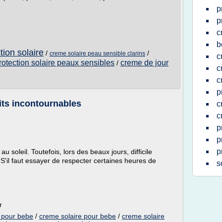
p
p
c
b
ion solaire
/
/
creme solaire peau sensible clarins
c
rotection solaire peaux sensibles
creme de jour
/
c
c
p
its incontournables
c
c
p
p
p
 soleil. Toutefois, lors des beaux jours, difficile
S'il faut essayer de respecter certaines heures de
s
r
e pour bebe
/
creme solaire pour bebe
/
creme solaire