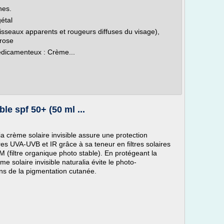
nes.
étal
isseaux apparents et rougeurs diffuses du visage),
erose
édicamenteux : Crème...
ble spf 50+ (50 ml ...
ia crème solaire invisible assure une protection
es UVA-UVB et IR grâce à sa teneur en filtres solaires
(filtre organique photo stable). En protégeant la
 solaire invisible naturalia évite le photo-
ions de la pigmentation cutanée.