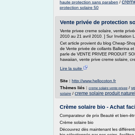
creme
haute protection sans paraben
/
protection solaire 50
Vente privée de protection so
Vente privee creme solaire, vente privée
2010 au 21 avril 2010. ] Sur Invitation Li
Cet article provient du blog Cheap-Sho
de Vente privée de collants Ballerina et
parle de VENTE PRIVEE PRODUIT SOLAI
hawaiian, vente prive creme solaire, cr
Lire la suite
Site :
http://www.hellocoton.fr
Thèmes liés :
/
v
creme solaire vente privee
creme solaire produit nature
/
solaire
Crème solaire bio - Achat fac
Comparateur de prix Beauté et bien-êt
Crème solaire bio
Découvrez dès maintenant les différents
bio sélectionnés par nos soins, facilite