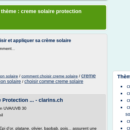
 thème : creme solaire protection
sir et appliquer sa crème solaire
omment...
creme
on solaire
/
comment choisir creme solaire
/
Thèm
ion solaire
choisir comme creme solaire
/
c
c
Protection ... - clarins.ch
c
c
ion UVA/UVB 30
so
il
c
c
i d'or, platane, olivier, baobab, pois... assurent une