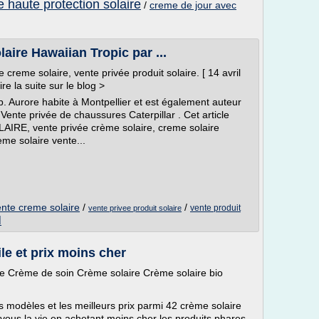
 haute protection solaire
/
creme de jour avec
laire Hawaiian Tropic par ...
 creme solaire, vente privée produit solaire. [ 14 avril
re la suite sur le blog >
p. Aurore habite à Montpellier et est également auteur
 Vente privée de chaussures Caterpillar . Cet article
RE, vente privée crème solaire, creme solaire
eme solaire vente...
ente creme solaire
/
/
vente produit
vente privee produit solaire
l
ile et prix moins cher
re Crème de soin Crème solaire Crème solaire bio
 modèles et les meilleurs prix parmi 42 crème solaire
z vous la vie en achetant moins cher les produits phares