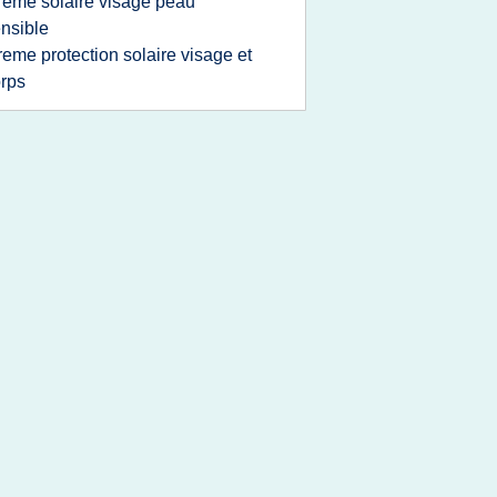
reme solaire visage peau
nsible
reme protection solaire visage et
rps