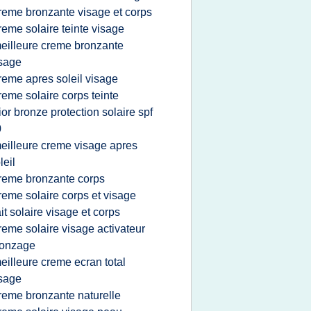
reme bronzante visage et corps
reme solaire teinte visage
eilleure creme bronzante
sage
reme apres soleil visage
reme solaire corps teinte
ior bronze protection solaire spf
0
eilleure creme visage apres
leil
reme bronzante corps
reme solaire corps et visage
ait solaire visage et corps
reme solaire visage activateur
ronzage
eilleure creme ecran total
sage
reme bronzante naturelle