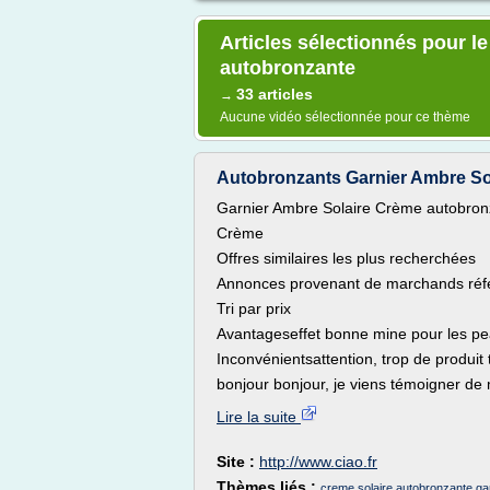
Articles sélectionnés pour l
autobronzante
33 articles
→
Aucune vidéo sélectionnée pour ce thème
Autobronzants Garnier Ambre Sol
Garnier Ambre Solaire Crème autobron
Crème
Offres similaires les plus recherchées
Annonces provenant de marchands référ
Tri par prix
Avantageseffet bonne mine pour les pe
Inconvénientsattention, trop de produit t
bonjour bonjour, je viens témoigner de 
Lire la suite
Site :
http://www.ciao.fr
Thèmes liés :
creme solaire autobronzante ga