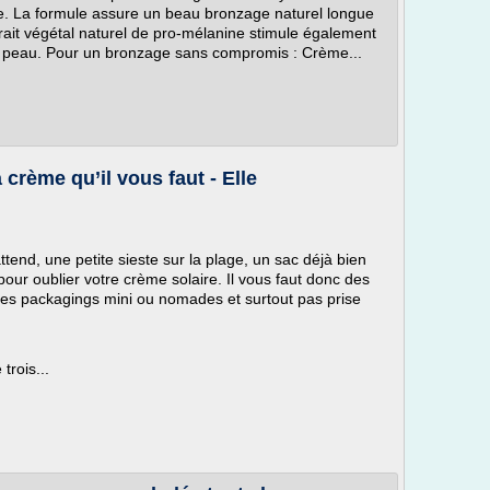
. La formule assure un beau bronzage naturel longue
rait végétal naturel de pro-mélanine stimule également
a peau. Pour un bronzage sans compromis : Crème...
a crème qu’il vous faut - Elle
end, une petite sieste sur la plage, un sac déjà bien
pour oublier votre crème solaire. Il vous faut donc des
, des packagings mini ou nomades et surtout pas prise
rois...