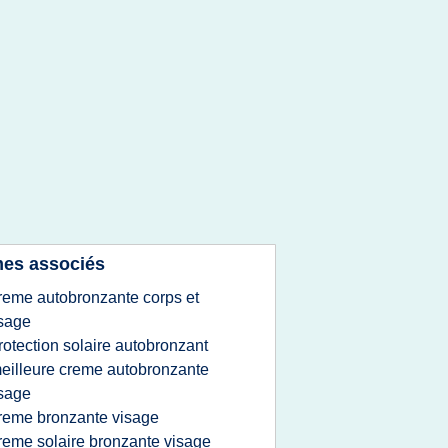
es associés
reme autobronzante corps et
sage
rotection solaire autobronzant
eilleure creme autobronzante
sage
reme bronzante visage
reme solaire bronzante visage