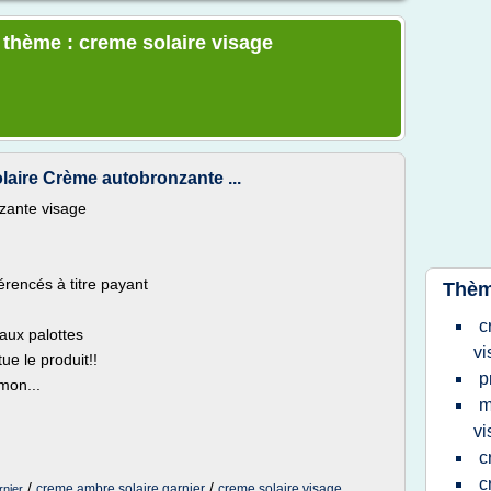
e thème : creme solaire visage
aire Crème autobronzante ...
zante visage
encés à titre payant
Thèm
c
aux palottes
vi
ue le produit!!
p
mon...
m
vi
c
c
/
/
creme ambre solaire garnier
creme solaire visage
rnier