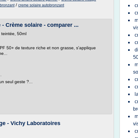
/
c
obronzant
creme solaire autobronzant
c
m
- Crème solaire - comparer ...
vi
teintée, 50ml
c
c
F 50+ de texture riche et non grasse, s'applique
d
e...
5
m
so
.
c
un seul geste ?...
c
l
c
b
m
ge - Vichy Laboratoires
vi
c