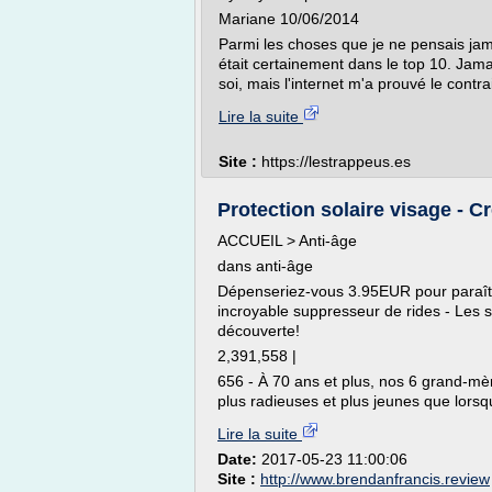
Mariane 10/06/2014
Parmi les choses que je ne pensais jama
était certainement dans le top 10. Jamai
soi, mais l'internet m'a prouvé le contrai
Lire la suite
Site :
https://lestrappeus.es
Protection solaire visage - Cr
ACCUEIL > Anti-âge
dans anti-âge
Dépenseriez-vous 3.95EUR pour paraîtr
incroyable suppresseur de rides - Les s
découverte!
2,391,558 |
656 - À 70 ans et plus, nos 6 grand-mère
plus radieuses et plus jeunes que lorsqu
Lire la suite
Date:
2017-05-23 11:00:06
Site :
http://www.brendanfrancis.review