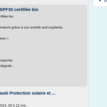
p
SPF30 certifiée bio
ifiée bio
maturé grâce à son activité anti-oxydante.
peau ».
ansporter
ntégrale...
té Protection solaire et ...
14, 20 h 12 min