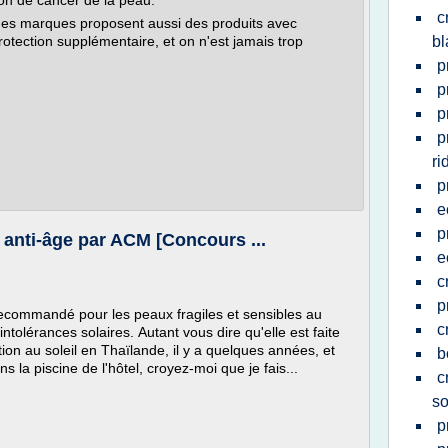
ion de cancer de la peau.
c
ines marques proposent aussi des produits avec
rotection supplémentaire, et on n'est jamais trop
b
p
p
p
p
ri
p
e
p
m anti-âge par ACM [Concours ...
e
c
p
 recommandé pour les peaux fragiles et sensibles au
c
 intolérances solaires. Autant vous dire qu'elle est faite
tion au soleil en Thaïlande, il y a quelques années, et
b
ns la piscine de l'hôtel, croyez-moi que je fais...
c
so
p