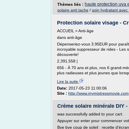
haute protection uva 
Thèmes liés :
solaire anti tache
/
soin hydratant avec 
Protection solaire visage - Cr
ACCUEIL > Anti-âge
dans anti-âge
Dépenseriez-vous 3.95EUR pour paraîtr
incroyable suppresseur de rides - Les s
découverte!
2,391,558 |
656 - À 70 ans et plus, nos 6 grand-mère
plus radieuses et plus jeunes que lorsqu
Lire la suite
Date:
2017-05-23 11:00:06
Site :
http://www.mymistressmovie.com
Crème solaire minérale DIY 
was successfully added to your cart.
Appuyer sur enter pour commencer vot
Bye bye coup de soleil : recette d'écran