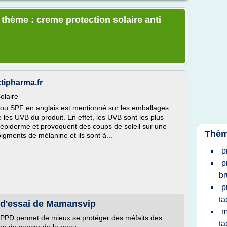
 thème : creme protection solaire anti
ctipharma.fr
olaire
 ou SPF en anglais est mentionné sur les emballages
e les UVB du produit. En effet, les UVB sont les plus
l'épiderme et provoquent des coups de soleil sur une
Thèm
gments de mélanine et ils sont à...
p
p
b
p
ta
c d'essai de Mamansvip
m
te PPD permet de mieux se protéger des méfaits des
ta