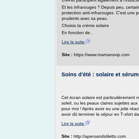
UVA et participent également à l'induct
Et les infrarouges ? Depuis peu, certa
protection anti-infrarouges. C'est une p
prudents avec sa peau.
Choisis ta crème solaire
En fonction de...
Lire la suite
Site :
https://www.mamansvip.com
Soins d'été : solaire et séru
.
Cet écran solaire est particulièrement
soleil, ou les peaux claires sujettes aux
pour moi ! Après avoir eu une jolie réac
avoir dû terminer le séjour en T-shirt da
Lire la suite
Site :
http://aperoandstiletto.com