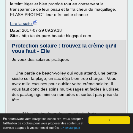
le teint léger et bien protégé tout en conservant la
transparence de leur peau et la fraîcheur du maquillage.
FLASH PROTECT leur offre cette chance...
Lire la suite
Date:
2017-07-29 09:29:18
Site :
http://coin-pure-beaute.blogspot.com
Protection solaire : trouvez la crème qu’il
vous faut - Elle
Je veux des solaires pratiques
Une partie de beach-volley qui vous attend, une petite
sieste sur la plage, un sac déjà bien trop chargé... Vous
avez mille excuses pour oublier votre crème solaire. Il
vous faut donc des soins multi-usages et faciles à utiliser,
des packagings mini ou nomades et surtout pas prise de
tête.
* Un soin haute protection qui allie trois...
En poursuivant votre navigation sur ce site, vous acceptez
X
Lire la suite
l'utilisation de cookies pour vous proposer des contenus et
services adaptés à vos centres d'intérêts.
En savoir plus